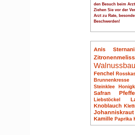
den Besuch beim Arzt
Ziehen Sie vor der V
Arzt zu Rate, besonde
Beschwerden!
Anis
Sternani
Zitronenmelis
Walnussba
Fenchel
Rosskas
Brunnenkresse
Steinklee
Honigk
Pfeff
Safran
L
Liebstöckel
Knoblauch
Klett
Johanniskraut
Kamille
Paprika