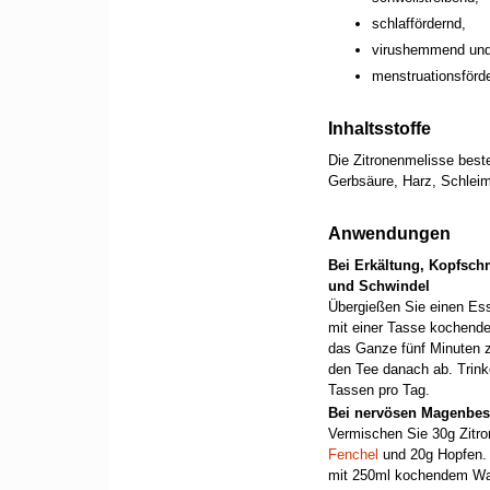
schlaffördernd,
virushemmend un
menstruationsförd
Inhaltsstoffe
Die Zitronenmelisse beste
Gerbsäure, Harz, Schlei
Anwendungen
Bei Erkältung, Kopfsc
und Schwindel
Übergießen Sie einen Ess
mit einer Tasse kochen
das Ganze fünf Minuten z
den Tee danach ab. Trink
Tassen pro Tag.
Bei nervösen Magenbe
Vermischen Sie 30g Zitr
Fenchel
und 20g Hopfen. 
mit 250ml kochendem Wa