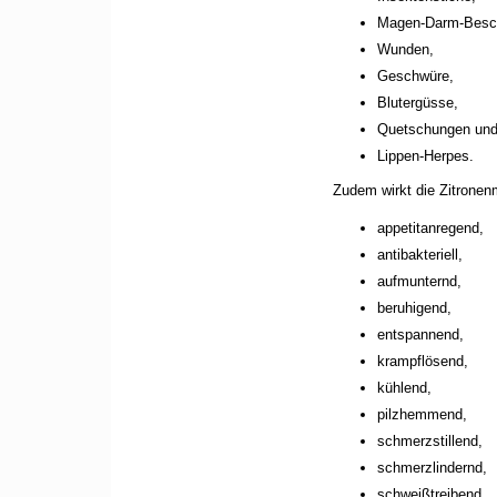
Magen-Darm-Besc
Wunden,
Geschwüre,
Blutergüsse,
Quetschungen un
Lippen-Herpes.
Zudem wirkt die Zitronen
appetitanregend,
antibakteriell,
aufmunternd,
beruhigend,
entspannend,
krampflösend,
kühlend,
pilzhemmend,
schmerzstillend,
schmerzlindernd,
schweißtreibend,