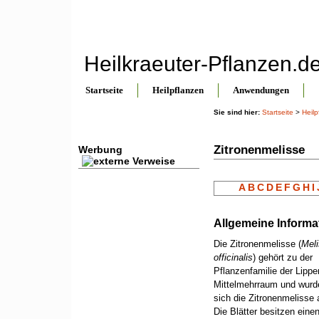
Heilkraeuter-Pflanzen.d
Startseite
Heilpflanzen
Anwendungen
Sie sind hier:
Startseite
>
Heilp
Zitronenmelisse
Werbung
A
B
C
D
E
F
G
H
I
Allgemeine Informa
Die Zitronenmelisse (
Mel
officinalis
) gehört zu der
Pflanzenfamilie der Lippe
Mittelmehrraum und wurd
sich die Zitronenmelisse
Die Blätter besitzen eine